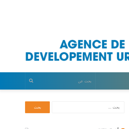
بحث
عن
ا
ل
ب
ح
ث