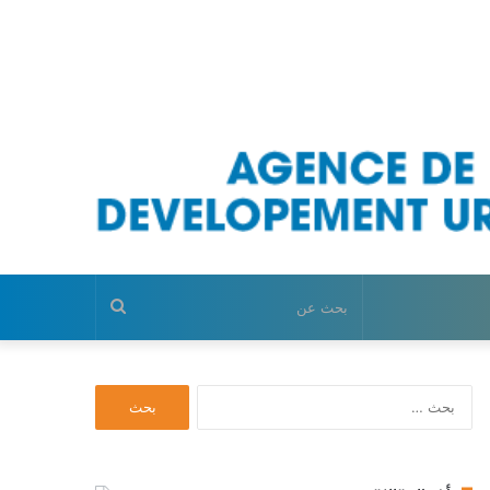
بحث
عن
ا
ل
ب
ح
ث