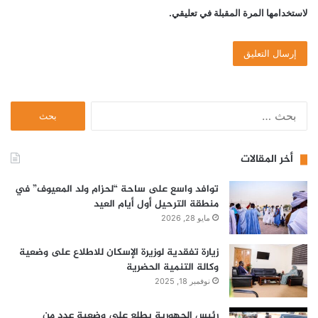
لاستخدامها المرة المقبلة في تعليقي.
ا
ل
ب
ح
أخر المقالات
ث
ع
توافد واسع على ساحة “لحزام ولد المعيوف” في
ن
منطقة الترحيل أول أيام العيد
:
مايو 28, 2026
زيارة تفقدية لوزيرة الإسكان للاطلاع على وضعية
وكالة التنمية الحضرية
نوفمبر 18, 2025
رئيس الجهورية يطلع على وضعية عدد من